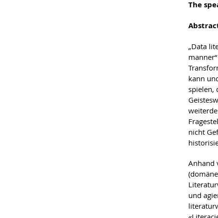
The spe
Abstrac
„Data lit
manner“ (
Transform
kann und
spielen, 
Geistesw
weiterde
Frageste
nicht Ge
historis
Anhand v
(domänen
Literatu
und agie
literatu
«Literaci