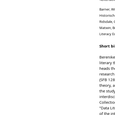
Barner, Wi
Historisch
Ridsdale, 
Matwin, Br
Literacy 
Short bi
Berenike
literary 
heads th
research
(SFB 1288
theory, a
the stud
interdis
Collecti
"Data Li
of the in