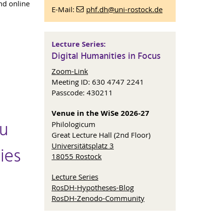
and online
E-Mail:
phf.dh
@uni-rostock
.de
Lecture Series:
Digital Humanities in Focus
Zoom-Link
Meeting ID: 630 4747 2241
Passcode: 430211
Venue in the WiSe 2026-27
Zu
Philologicum
Great Lecture Hall (2nd Floor)
Universitätsplatz 3
ies
18055 Rostock
Lecture Series
RosDH-Hypotheses-Blog
RosDH-Zenodo-Community