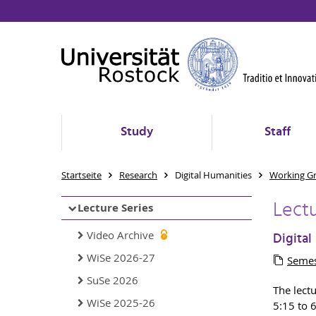
Study
Staff
Startseite
Research
Digital Humanities
Working G
Lect
Lecture Series
Video Archive
Digital
WiSe 2026-27
Semes
SuSe 2026
The lect
WiSe 2025-26
5:15 to 