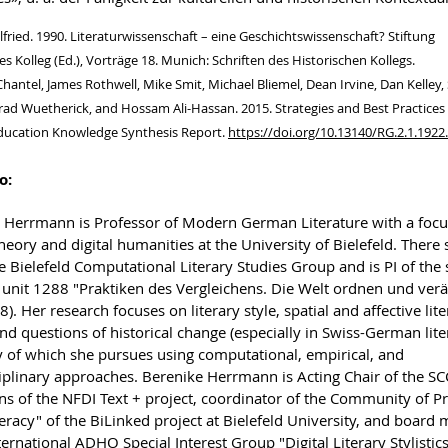
lfried. 1990. Literaturwissenschaft – eine Geschichtswissenschaft? Stiftung
es Kolleg (Ed.), Vorträge 18. Munich: Schriften des Historischen Kollegs.
Chantel, James Rothwell, Mike Smit, Michael Bliemel, Dean Irvine, Dan Kelley,
ad Wuetherick, and Hossam Ali-Hassan. 2015. Strategies and Best Practices 
Education Knowledge Synthesis Report.
https://doi.org/10.13140/RG.2.1.1922
o:
 Herrmann is Professor of Modern German Literature with a focu
theory and digital humanities at the University of Bielefeld. There
e Bielefeld Computational Literary Studies Group and is PI of the 
 unit 1288 "Praktiken des Vergleichens. Die Welt ordnen und ver
). Her research focuses on literary style, spatial and affective lite
nd questions of historical change (especially in Swiss-German liter
y of which she pursues using computational, empirical, and
ciplinary approaches. Berenike Herrmann is Acting Chair of the SC
ons of the NFDI Text + project, coordinator of the Community of Pr
teracy" of the BiLinked project at Bielefeld University, and boar
ternational ADHO Special Interest Group "Digital Literary Stylistic