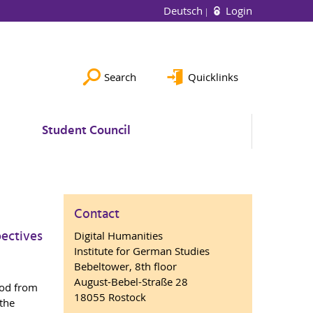
Deutsch
Login
Search
Quicklinks
Student Council
Contact
pectives
Digital Humanities
Institute for German Studies
Bebeltower, 8th floor
August-Bebel-Straße 28
iod from
18055 Rostock
 the