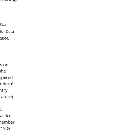
 Stan
for Data
.5044
.
s on
 she
special
ändern"
rary
ature) -
C
actice
d member
s" SIG