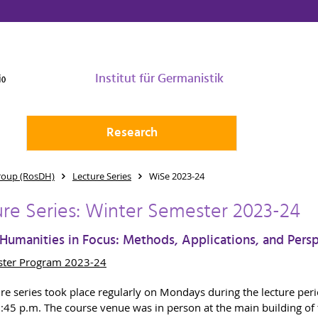
Institut für Germanistik
Research
roup (RosDH)
Lecture Series
WiSe 2023-24
ure Series: Winter Semester 2023-24
 Humanities in Focus: Methods, Applications, and Pers
ter Program 2023-24
ure series took place regularly on Mondays during the lecture per
6:45 p.m. The course venue was in person at the main building of