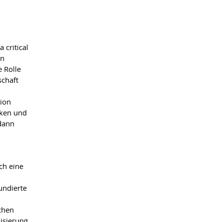
 critical
en
e Rolle
schaft
tion
rken und
 dann
ch eine
undierte
ichen
lisierung.