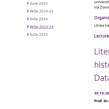
universit
SuSe 2025
via Zoo
WiSe 2024-25
Organi
SuSe 2024
Ulrike H
WiSe 2023-24
SuSe 2023
Lecture
Lite
his
Dat
30.10.2
Prof. D