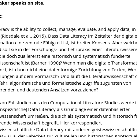
aker speaks on site.
t:
eracy is the ability to collect, manage, evaluate, and apply data, in a
Ridsdale et al., 2015). Dass Data Literacy im Zeitalter der digital
ation eine zentrale Fähigkeit ist, ist breiter Konsens. Aber welch
 soll sie in der Forschungs- und Lehrpraxis einer Literaturwissen
die doch zuallererst eine historisch und systematisch fundierte
issenschaft ist (Barner 1990)? Wenn man die digitale Transforma
nkt, ist dann nicht eine datenförmige Zurichtung von Texten, We
llungen auf dem Vormarsch? Und läuft die Literaturwissenschaft
fahr, algorithmische und formalistische Zugriffe zugunsten von
ierenden und deutenden Ansätzen vorzuziehen?
on Fallstudien aus den Computational Literature Studies werde i
spezifische) Data Literacy als Grundlage einer datenbasierten
rwissenschaft umreißen, die sich als systematisch und historisch f
rende Wissenschaft begreift. Hier korrespondiert
rwissenschaftliche Data Literacy mit anderen geisteswissenschaftl
es», u. a. der Fähigkeit zur kulturellen und historischen Kontextua