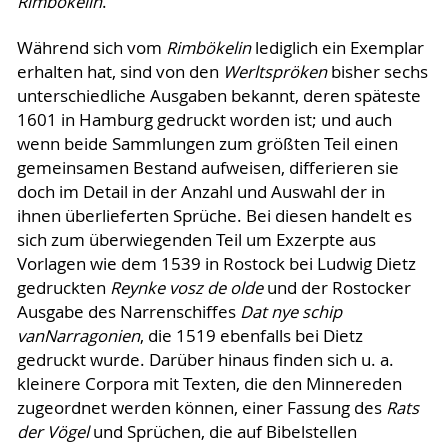
Rimbökelin
.
Während sich vom
Rimbökelin
lediglich ein Exemplar
erhalten hat, sind von den
Werltspröken
bisher sechs
unterschiedliche Ausgaben bekannt, deren späteste
1601 in Hamburg gedruckt worden ist; und auch
wenn beide Sammlungen zum größten Teil einen
gemeinsamen Bestand aufweisen, differieren sie
doch im Detail in der Anzahl und Auswahl der in
ihnen überlieferten Sprüche. Bei diesen handelt es
sich zum überwiegenden Teil um Exzerpte aus
Vorlagen wie dem 1539 in Rostock bei Ludwig Dietz
gedruckten
Reynke vosz de olde
und der Rostocker
Ausgabe des Narrenschiffes
Dat nye schip
van
Narragonien
, die 1519 ebenfalls bei Dietz
gedruckt wurde. Darüber hinaus finden sich u. a.
kleinere Corpora mit Texten, die den Minnereden
zugeordnet werden können, einer Fassung des
Rats
der Vögel
und Sprüchen, die auf Bibelstellen