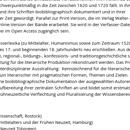
chwerpunktmäßig in die Zeit zwischen 1620 und 1720 fällt. In ih
nd ihre Schriften biobibliographisch dokumentiert und in ihrer
r Zeit gewürdigt. Parallel zur Print-Version, die im Verlag Walter
Online-Version der Bände erarbeitet. Sie wird in der Verfasser-Da
rei im Open Access zugänglich sein.
fasserlexika (zu Mittelalter, Humanismus sowie zum Zeitraum 15
des 17. und beginnenden 18. Jahrhunderts neu erschließen. Aus d
, regional-, bildungs-, konfessions- und traditionsgeschichtliche 
ng für die literarische Produktion rekonstruiert werden. Das Pro
nterdisziplinärer Ausstrahlung: Kennzeichnend für die literarische
uin literarischer mit pragmatischen Formen, Themen und Zielen.
ine biobibliographische Dokumentation der ausgewählten Autore
ufbereitung ihrer zentralen Schriften an und bildet somit erstmal
ühneuzeitliche Verflechtung und Pluralisierung der Wissensberei
issenschaft, Rostock)
tmittelalters und der Frühen Neuzeit, Hamburg)
n Neuzeit Tübingen)