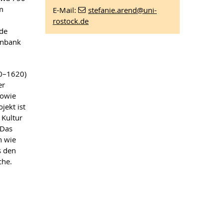
m
E-Mail:
stefanie.arend
@uni-
rostock
.de
 de
tenbank
20–1620)
er
sowie
jekt ist
 Kultur
 Das
n wie
s den
che.