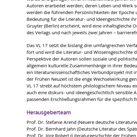
Autoren erarbeitet werden, deren Leben und Werk s
werden die führenden Persönlichkeiten der Epoche u
Bedeutung für die Literatur- und Ideengeschichte ihre
Gruyter (Berlin) erscheint, wird eine inhaltsgleiche 
des Verlags und nach jeweils zwei Jahren – barrieref
Das VL 17 setzt die bislang drei umfangreichen Ver
fort und wird die Literatur- und Wissensgeschichte 
Perspektive der Autoren sollen soziale und politische
allgemein kulturelle Zusammenhänge in ihrer Bedeutu
ein literaturwissenschaftliches Verbundprojekt mit i
der Frühen Neuzeit ist die enge Wechselwirkung gen
VL 17 strebt auf höchstem philologischem Niveau e
auch eine diskurs- und ideengeschichtlich sensible A
passenden Erschließungsrahmen für die spezifisch fr
Herausgeberteam
Prof. Dr. Stefanie Arend (Neuere deutsche Literaturw
Prof. Dr. Bernhard Jahn (Deutsche Literatur des Spä
Prof. Dr. Jörg Robert (Literaturgeschichte der Frühe