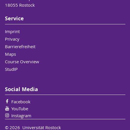
die historische Wortbildungsforschung.
18055 Rostock
Dargestellt am Beispiel der
Movierungssuffixe im
Service
Mittelniederdeutschen. Im Rahmen der 17.
Jahrestagung der Gesellschaft für
Imprint
Germanistische Sprachgeschichte mit dem
Privacy
Rahmenthema "Sprachenvielfalt im Wandel
Barrierefreiheit
der Zeit: Historische Perspektiven auf
Maps
Mehrsprachigkeit und Sprachkontakt" vom
Course Overview
08.-10. Oktober 2025 an der Universität
StudIP
Hamburg.
Schnee, Lena / Wittmack, Johanna:
Historische Wortbildungsforschung digital:
Social Media
Wortfamilien diachron (WoDia). Im Rahmen
der 137. Jahresversammlung des Vereins für
Facebook
Niederdeutsche Sprachforschung vom 9.-12.
YouTube
Juni 2025 in Hamburg.
Instagram
© 2026 Universität Rostock