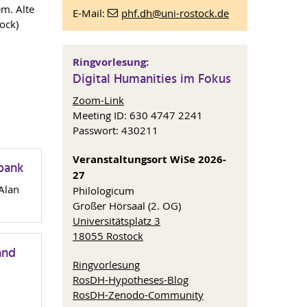
em. Alte
E-Mail:
phf.dh
@uni-rostock
.de
ock)
Ringvorlesung:
Digital Humanities im Fokus
Zoom-Link
Meeting ID: 630 4747 2241
Passwort: 430211
Veranstaltungsort WiSe 2026-
nbank
27
Alan
Philologicum
Großer Hörsaal (2. OG)
Universitätsplatz 3
18055 Rostock
and
Ringvorlesung
RosDH-Hypotheses-Blog
RosDH-Zenodo-Community