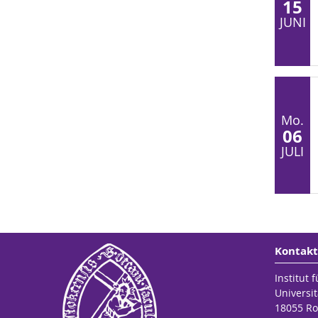
15
JUNI
Mo.
06
JULI
Kontakt
Institut 
Universit
18055 Ro