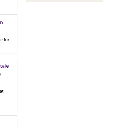
en
e für
tale
s
ät