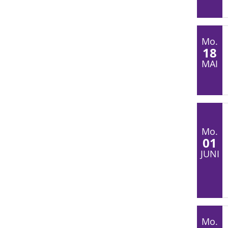
Mo.
18
MAI
Mo.
01
JUNI
Mo.