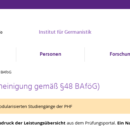
Institut für Germanistik
Personen
Forschu
BAföG
heinigung gemäß §48 BAföG)
dularisierten Studiengänge der PHF
sdruck der Leistungsübersicht
aus dem Prüfungsportal.
Ein N