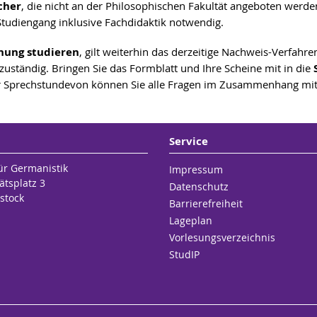
cher
, die nicht an der Philosophischen Fakultät angeboten werde
tudiengang inklusive Fachdidaktik notwendig.
dnung studieren
, gilt weiterhin das derzeitige Nachweis-Verfahre
uständig. Bringen Sie das Formblatt und Ihre Scheine mit in die
r Sprechstunde
von können Sie alle Fragen im Zusammenhang mi
Service
für Germanistik
Impressum
ätsplatz 3
Datenschutz
stock
Barrierefreiheit
Lageplan
Vorlesungsverzeichnis
StudIP