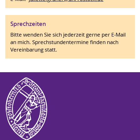
Sprechzeiten
Bitte wenden Sie sich jederzeit gerne per E-Mail
an mich. Sprechstundentermine finden nach
Vereinbarung statt.