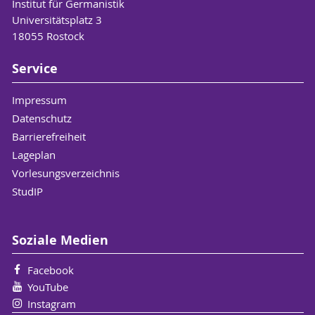
Institut für Germanistik
frühneuhochdeutschen Handschrift
. Januar
Universitätsplatz 3
2023.
18055 Rostock
Erstbetreuung: Ursula Götz
/ Zweitbetreuung: Ulrike Henny-Krahmer.
Service
Impressum
Datenschutz
Barrierefreiheit
Lageplan
Vorlesungsverzeichnis
StudIP
Soziale Medien
Facebook
YouTube
Instagram