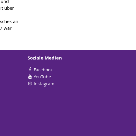
n und
it über
uschek an
17 war
Soziale Medien
Facebook
YouTube
Instagram