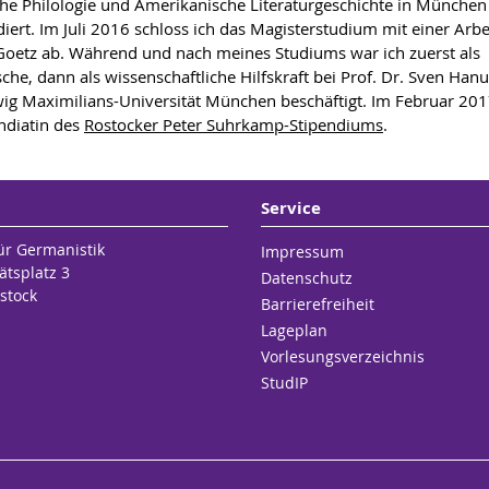
sche Philologie und Amerikanische Literaturgeschichte in Münche
iert. Im Juli 2016 schloss ich das Magisterstudium mit einer Arbe
Goetz ab. Während und nach meines Studiums war ich zuerst als
sche, dann als wissenschaftliche Hilfskraft bei Prof. Dr. Sven Han
ig Maximilians-Universität München beschäftigt. Im Februar 20
endiatin des
Rostocker Peter Suhrkamp-Stipendiums
.
Service
für Germanistik
Impressum
ätsplatz 3
Datenschutz
stock
Barrierefreiheit
Lageplan
Vorlesungsverzeichnis
StudIP