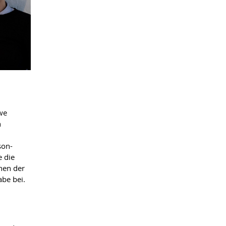
Uwe
n
son-
e die
nen der
be bei.