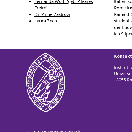
Fernanda Wolff (geb. Alvares
Italieni
Freire)
Rom stud
Dr. Anne Zastrow
Rainald 
Laura Zech
studenti
der Ludw
ich Stip
Kontakt
Institut 
Universit
18055 Ro
© 2026 Universität Rostock