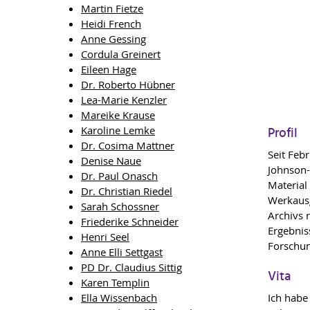
Martin Fietze
Heidi French
Anne Gessing
Cordula Greinert
Eileen Hage
Dr. Roberto Hübner
Lea-Marie Kenzler
Mareike Krause
Karoline Lemke
Profil
Dr. Cosima Mattner
Seit Feb
Denise Naue
Johnson-
Dr. Paul Onasch
Material
Dr. Christian Riedel
Werkausg
Sarah Schossner
Archivs 
Friederike Schneider
Ergebnis
Henri Seel
Forschun
Anne Elli Settgast
PD Dr. Claudius Sittig
Vita
Karen Templin
Ella Wissenbach
Ich habe