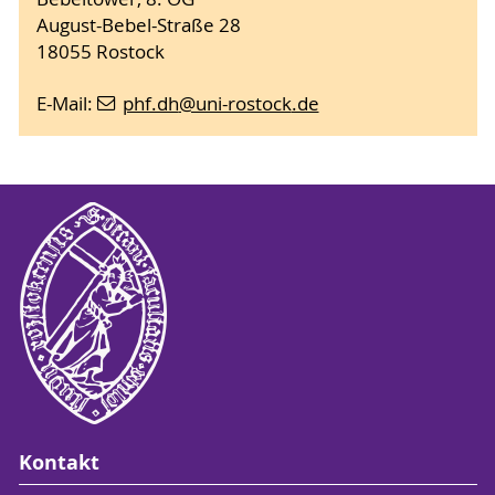
August-Bebel-Straße 28
18055 Rostock
E-Mail:
phf.dh
@uni-rostock
.de
Kontakt