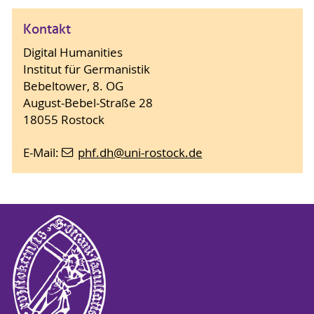
Kontakt
Digital Humanities
Institut für Germanistik
Bebeltower, 8. OG
August-Bebel-Straße 28
18055 Rostock
E-Mail:
phf.dh
@uni-rostock
.de