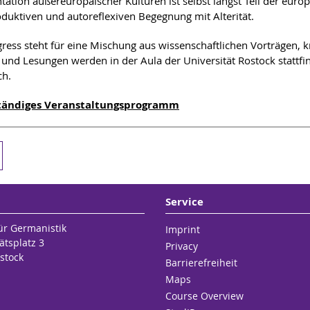
tation außereuropäischer Kulturen ist selbst längst Teil der eur
oduktiven und autoreflexiven Begegnung mit Alterität.
ress steht für eine Mischung aus wissenschaftlichen Vorträgen, 
 und Lesungen werden in der Aula der Universität Rostock stattfin
ch.
ständiges Veranstaltungsprogramm
Service
für Germanistik
Imprint
ätsplatz 3
Privacy
stock
Barrierefreiheit
Maps
Course Overview