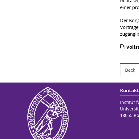
Repräsen
einer pr
Der Kong
Vorträge
zugängli
Voll
Back
Kontakt
Institut 
Universit
18055 Ro