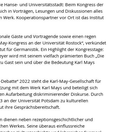
 die Hanse- und Universitätsstadt: Beim Kongress der
sich in Vorträgen, Lesungen und Diskussionen alles
n Werk. Kooperationspartner vor Ort ist das Institut
ionale Gäste und Vortragende sowie einen regen
May-Kongress an der Universität Rostock“, verkündet
ut für Germanistik. Ein Highlight der Kongresstage:
eyer wird mit seinem vielfach prämierten Buch „Die
zu Gast sein und über die Bedeutung Karl Mays
-Debatte“ 2022 steht die Karl-May-Gesellschaft für
tzung mit dem Werk Karl Mays und beteiligt sich
hen Aufarbeitung diskriminierender Diskurse. Durch
an der Universität Potsdam zu kulturellen
ut ihre Gesprächsbereitschaft.
en dienen neben rezeptionsgeschichtlicher und
hen Werkes. Seine überaus einflussreiche